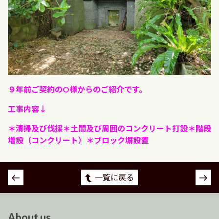
９年前ご契約のO様からのご紹介です。
工事内容↓
＊清掃及び伐採＊土間及び周囲のコンクリート打設＊階段
増設（コンクリート）＊ブロック塀設置
投
一覧に戻る
稿
ナ
ビ
About us