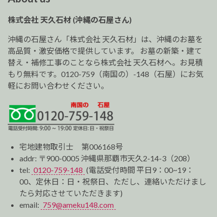
ゲ
ー
株式会社 天久石材 (沖縄の石屋さん)
シ
ョ
沖縄の石屋さん「株式会社 天久石材」は、沖縄のお墓を
ン
高品質・激安価格で提供しています。 お墓の新築・建て
替え・補修工事のことなら株式会社 天久石材へ。お見積
もり無料です。0120-759（南国の）-148（石屋）にお気
軽にお問い合わせください。
宅地建物取引士 第006168号
addr: 〒900-0005 沖縄県那覇市天久2-14-3（208）
tel:
0120-759-148
(電話受付時間 平日9：00~19：
00、定休日：日・祝祭日、ただし、連絡いただけまし
たら対応させていただきます)
email:
759@ameku148.com