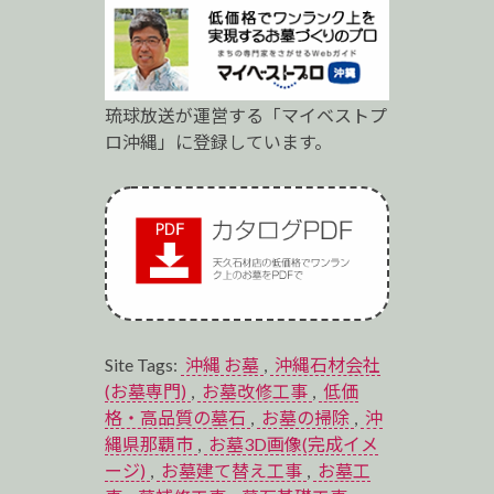
琉球放送が運営する「マイベストプ
ロ沖縄」に登録しています。
Site Tags:
沖縄 お墓
,
沖縄石材会社
(お墓専門)
,
お墓改修工事
,
低価
格・高品質の墓石
,
お墓の掃除
,
沖
縄県那覇市
,
お墓3D画像(完成イメ
ージ)
,
お墓建て替え工事
,
お墓工