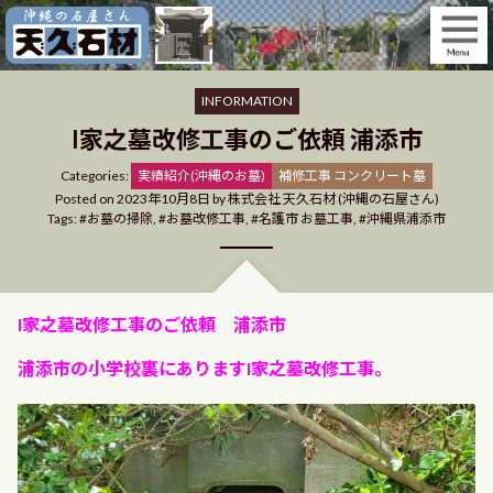
Skip
to
content
INFORMATION
I家之墓改修工事のご依頼 浦添市
Categories
Categories:
実績紹介(沖縄のお墓)
補修工事 コンクリート墓
Posted on
2023年10月8日
by
株式会社 天久石材 (沖縄の石屋さん)
Tags:
お墓の掃除
,
お墓改修工事
,
名護市 お墓工事
,
沖縄県浦添市
I家之墓改修工事のご依頼 浦添市
浦添市の小学校裏にありますI家之墓改修工事。