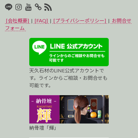
LINE
Instagram
Youtube
マ
RSS2
イ
[会社概要]
|
[FAQ]
|
[プライバシーポリシー]
|
お問合せ
ベ
フォーム
ス
ト
プ
天久石材のLINE公式アカウントで
ロ
す。ラインからご相談・お問合せも
可能です。
納骨壇「輝」