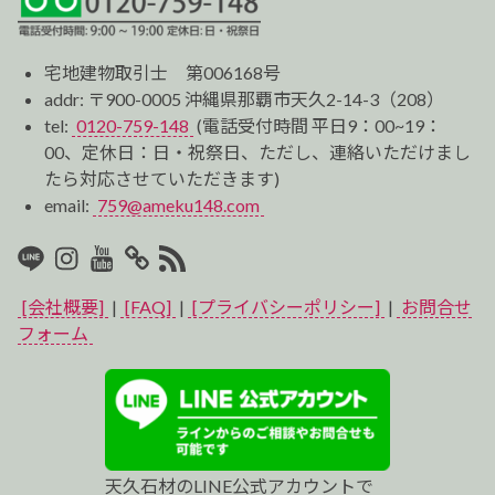
宅地建物取引士 第006168号
addr: 〒900-0005 沖縄県那覇市天久2-14-3（208）
tel:
0120-759-148
(電話受付時間 平日9：00~19：
00、定休日：日・祝祭日、ただし、連絡いただけまし
たら対応させていただきます)
email:
759@ameku148.com
LINE
Instagram
Youtube
マ
RSS2
イ
[会社概要]
|
[FAQ]
|
[プライバシーポリシー]
|
お問合せ
ベ
フォーム
ス
ト
プ
天久石材のLINE公式アカウントで
ロ