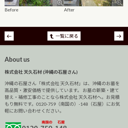
Before
After
投
一覧に戻る
稿
ナ
ビ
About us
ゲ
ー
株式会社 天久石材 (沖縄の石屋さん)
シ
ョ
沖縄の石屋さん「株式会社 天久石材」は、沖縄のお墓を
ン
高品質・激安価格で提供しています。 お墓の新築・建て
替え・補修工事のことなら株式会社 天久石材へ。お見積
もり無料です。0120-759（南国の）-148（石屋）にお気
軽にお問い合わせください。