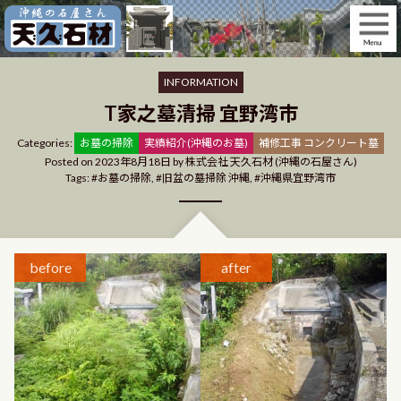
Skip
to
content
INFORMATION
T家之墓清掃 宜野湾市
Categories
Categories:
お墓の掃除
実績紹介(沖縄のお墓)
補修工事 コンクリート墓
Posted on
2023年8月18日
by
株式会社 天久石材 (沖縄の石屋さん)
Tags:
お墓の掃除
,
旧盆の墓掃除 沖縄
,
沖縄県宜野湾市
before
after