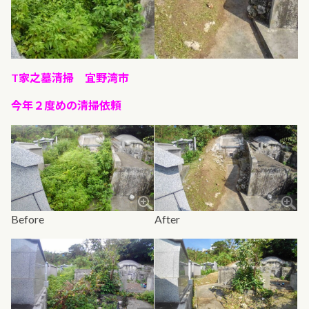
T家之墓清掃 宜野湾市
今年２度めの清掃依頼
Before
After