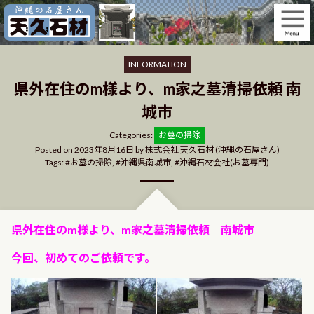
Skip
to
content
INFORMATION
県外在住のm様より、m家之墓清掃依頼 南
城市
Categories
Categories:
お墓の掃除
Posted on
2023年8月16日
by
株式会社 天久石材 (沖縄の石屋さん)
Tags:
お墓の掃除
,
沖縄県南城市
,
沖縄石材会社(お墓専門)
県外在住のm様より、m家之墓清掃依頼 南城市
今回、初めてのご依頼です。