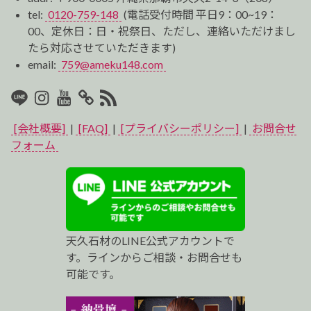
tel:
0120-759-148
(電話受付時間 平日9：00~19：
00、定休日：日・祝祭日、ただし、連絡いただけまし
たら対応させていただきます)
email:
759@ameku148.com
LINE
Instagram
Youtube
マ
RSS2
イ
[会社概要]
|
[FAQ]
|
[プライバシーポリシー]
|
お問合せ
ベ
フォーム
ス
ト
プ
天久石材のLINE公式アカウントで
ロ
す。ラインからご相談・お問合せも
可能です。