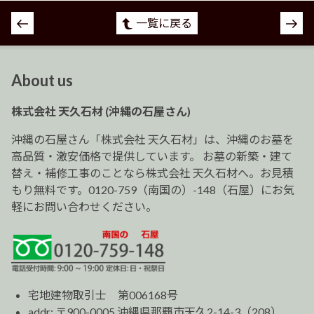
投
一覧に戻る
稿
ナ
ビ
About us
ゲ
ー
株式会社 天久石材 (沖縄の石屋さん)
シ
ョ
沖縄の石屋さん「株式会社 天久石材」は、沖縄のお墓を
ン
高品質・激安価格で提供しています。 お墓の新築・建て
替え・補修工事のことなら株式会社 天久石材へ。お見積
もり無料です。0120-759（南国の）-148（石屋）にお気
軽にお問い合わせください。
宅地建物取引士 第006168号
addr: 〒900-0005 沖縄県那覇市天久2-14-3（208）